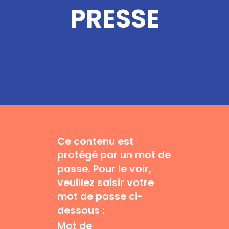
PRESSE
Ce contenu est
protégé par un mot de
passe. Pour le voir,
veuillez saisir votre
mot de passe ci-
dessous :
Mot de